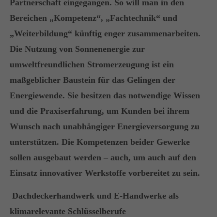
Partnerschaft eingegangen. So will man in den
+44 1234 567 890
Bereichen „Kompetenz“, „Fachtechnik“ und
Drop us a line
„Weiterbildung“ künftig enger zusammenarbeiten.
info@yourdomain.com
Die Nutzung von Sonnenenergie zur
umweltfreundlichen Stromerzeugung ist ein
About us
maßgeblicher Baustein für das Gelingen der
Lorem ipsum dolor sit amet, consectetuer
Energiewende. Sie besitzen das notwendige Wissen
adipiscing elit.
und die Praxiserfahrung, um Kunden bei ihrem
Aenean commodo ligula eget dolor. Aenean
Wunsch nach unabhängiger Energieversorgung zu
massa. Cum sociis natoque penatibus et magnis
unterstützen. Die Kompetenzen beider Gewerke
dis parturient montes, nascetur ridiculus mus.
sollen ausgebaut werden – auch, um auch auf den
Donec quam felis, ultricies nec.
Einsatz innovativer Werkstoffe vorbereitet zu sein.
Dachdeckerhandwerk und E-Handwerke als
klimarelevante Schlüsselberufe