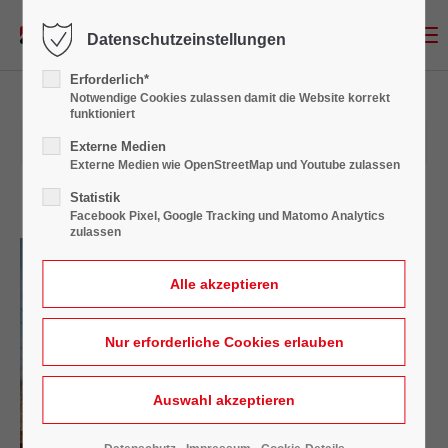
Menu
Datenschutzeinstellungen
Login
Erforderlich*
Benutzername
Notwendige Cookies zulassen damit die Website korrekt
funktioniert
28.02.2023 10:27
Externe Medien
Externe Medien wie OpenStreetMap und Youtube zulassen
Passwort
Statistik
Facebook Pixel, Google Tracking und Matomo Analytics
zulassen
Anmelden
Register
|
Lost your password?
Support
Lorem ipsum dolor sit amet: