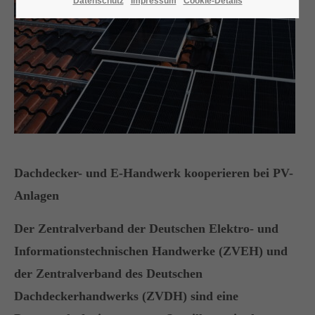
Datenschutz
Impressum
Cookie-Details
24h
/ 365days
We offer support for our customers
Mon - Fri 8:00am - 5:00pm
(GMT +1)
Dachdecker- und E-Handwerk kooperieren bei PV-
Get in touch
Anlagen
Cybersteel Inc.
Der Zentralverband der Deutschen Elektro- und
376-293 City Road, Suite 600
Informationstechnischen Handwerke (ZVEH) und
San Francisco, CA 94102
der Zentralverband des Deutschen
Dachdeckerhandwerks (ZVDH) sind eine
Have any questions?